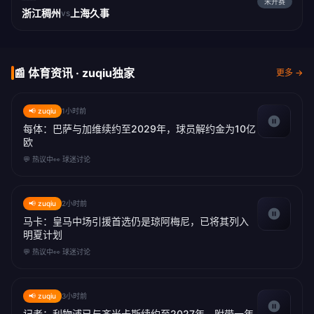
未开赛
浙江稠州
上海久事
vs
📰 体育资讯 · zuqiu独家
更多 →
📢 zuqiu
1小时前
每体：巴萨与加维续约至2029年，球员解约金为10亿
欧
💬 热议中
👀 球迷讨论
📢 zuqiu
2小时前
马卡：皇马中场引援首选仍是琼阿梅尼，已将其列入
明夏计划
💬 热议中
👀 球迷讨论
📢 zuqiu
3小时前
记者：利物浦已与齐米卡斯续约至2027年，附带一年