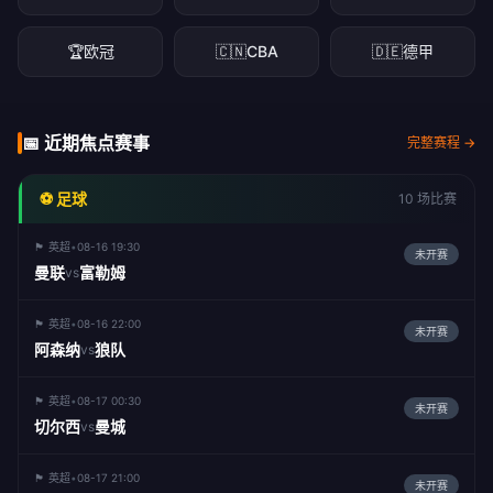
🏆
欧冠
🇨🇳
CBA
🇩🇪
德甲
📅 近期焦点赛事
完整赛程 →
⚽ 足球
10 场比赛
🏴󠁧󠁢󠁥󠁮󠁧󠁿 英超
•
08-16 19:30
未开赛
曼联
富勒姆
vs
🏴󠁧󠁢󠁥󠁮󠁧󠁿 英超
•
08-16 22:00
未开赛
阿森纳
狼队
vs
🏴󠁧󠁢󠁥󠁮󠁧󠁿 英超
•
08-17 00:30
未开赛
切尔西
曼城
vs
🏴󠁧󠁢󠁥󠁮󠁧󠁿 英超
•
08-17 21:00
未开赛