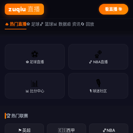
zuqiu
·直播
看直播 🎯
🔥 热门直播
⚽ 足球
🏀 篮球
📊 数据
📰 资讯
🔄 回放
⚽
🏀
⚽ 足球直播
🏀 NBA直播
🏆 篮球专区
📊
🎙️
🏀 篮球盛宴 · NBA/CBA
📊 比分中心
🎙️ 球迷社区
NBA季后赛、CBA联赛，精彩赛事一网打尽
立即看直播
下载APP
🏆 热门联赛
立即看直播
下载APP
立即看直播
下载APP
🏴󠁧󠁢󠁥󠁮󠁧󠁿
英超
🇪🇸
西甲
🏀
NBA