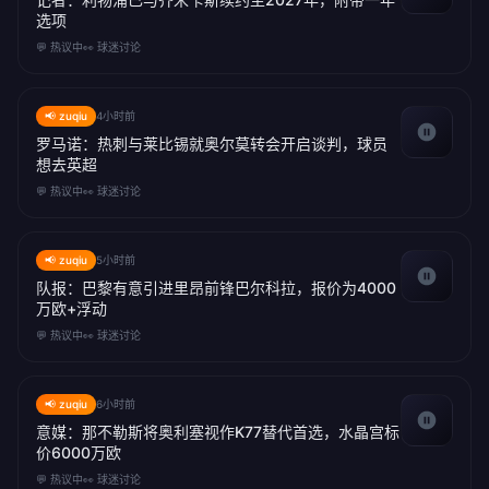
选项
💬 热议中
👀 球迷讨论
📢 zuqiu
4小时前
罗马诺：热刺与莱比锡就奥尔莫转会开启谈判，球员
想去英超
💬 热议中
👀 球迷讨论
📢 zuqiu
5小时前
队报：巴黎有意引进里昂前锋巴尔科拉，报价为4000
万欧+浮动
💬 热议中
👀 球迷讨论
📢 zuqiu
6小时前
意媒：那不勒斯将奥利塞视作K77替代首选，水晶宫标
价6000万欧
💬 热议中
👀 球迷讨论